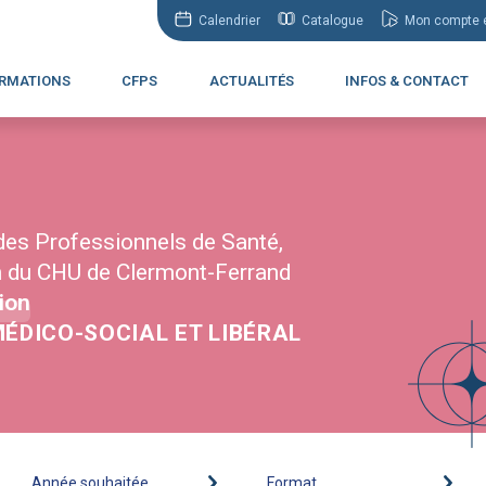
Calendrier
Catalogue
Mon compte e
RMATIONS
CFPS
ACTUALITÉS
INFOS & CONTACT
des Professionnels de Santé,
n du CHU de Clermont-Ferrand
ion
MÉDICO-SOCIAL ET LIBÉRAL