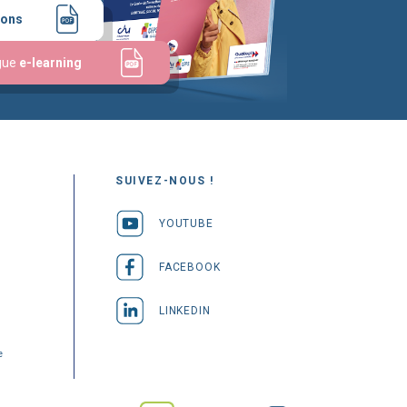
ions
gue
e-learning
SUIVEZ-NOUS !
YOUTUBE
FACEBOOK
LINKEDIN
e