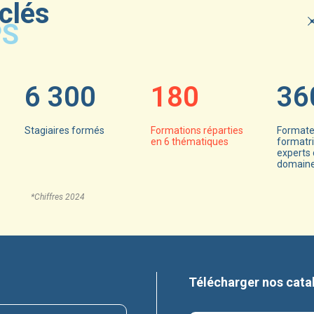
 clés
PS
6 300
180
36
Stagiaires formés
Formations réparties
Formate
en 6 thématiques
formatri
experts 
domain
*Chiffres 2024
Télécharger nos cata