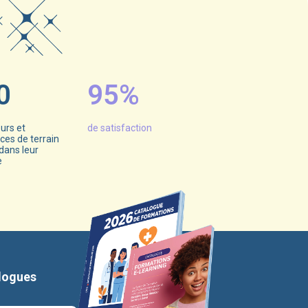
0
95%
urs et
de satisfaction
ces de terrain
dans leur
e
logues