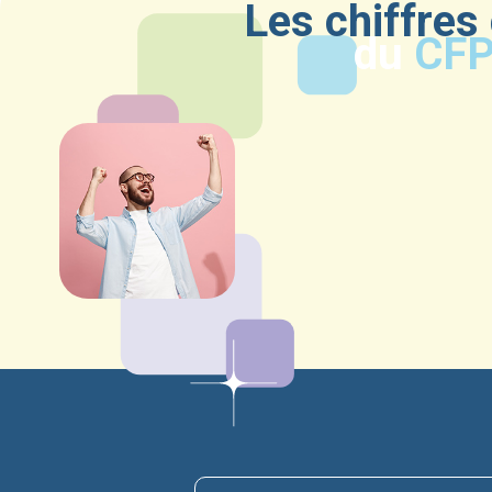
Les chiffres
du
CF