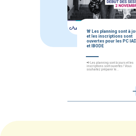
🚨 Les planning sont à j
et les inscriptions sont
ouvertes pour les PC IA
et IBODE
📢 Les planning sont à jours et les
inscriptions sont ouvertes ! Vous
souhaitez préparer le...