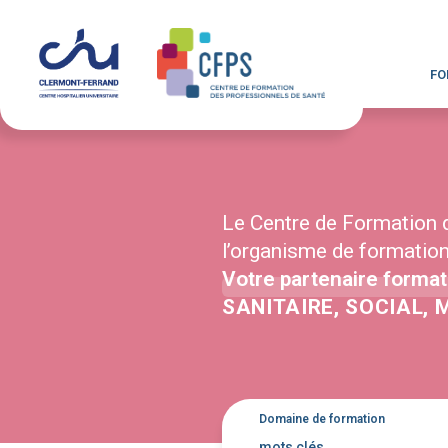
FO
Le Centre de Formation 
l’organisme de formatio
Votre partenaire format
SANITAIRE, SOCIAL, 
Domaine de formation