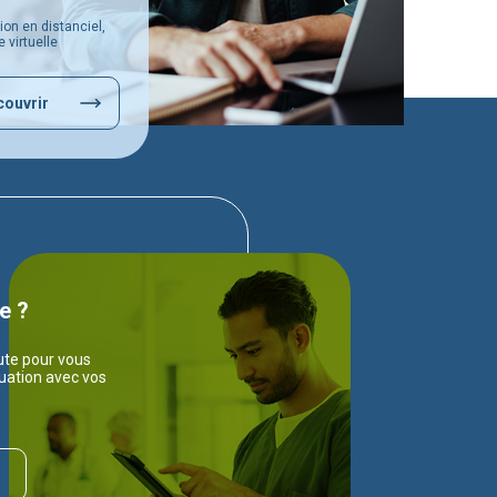
ion en distanciel,
 virtuelle
ouvrir
e ?
ute pour vous
uation avec vos