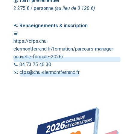
💰
Tarif préférentiel
2 275 € / personne
(au lieu de 3 120 €)
📢
Renseignements & inscription
💻
https://cfps.chu-
clermontferrand.fr/formation/parcours-manager-
nouvelle-formule-2026/
📞 04 73 75 40 30
📧
cfps@chu-clermontferrand.fr