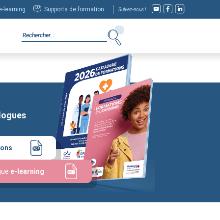
-learning
Supports de formation
Suivez-nous !
logues
ions
gue
e-learning