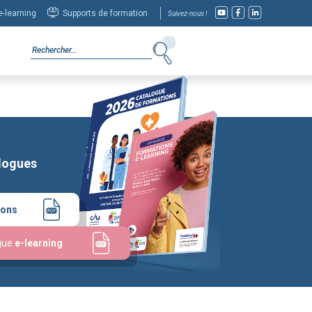
-learning
Supports de formation
Suivez-nous !
logues
ions
gue
e-learning