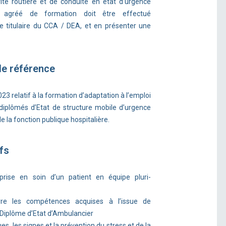
ité routière et de conduite en état d’urgence
 agréé de formation doit être effectué
e titulaire du CCA / DEA, et en présenter une
de référence
23 relatif à la formation d’adaptation à l’emploi
diplômés d’Etat de structure mobile d’urgence
e la fonction publique hospitalière.
fs
a prise en soin d’un patient en équipe pluri-
e les compétences acquises à l’issue de
Diplôme d’Etat d’Ambulancier
ues, les signes et la prévention du stress et de la