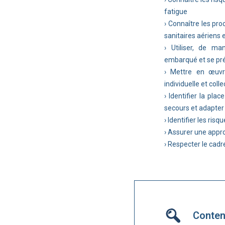
fatigue
› Connaître les pro
sanitaires aériens 
› Utiliser, de ma
embarqué et se pr
› Mettre en œuvr
individuelle et colle
› Identifier la pla
secours et adapte
› Identifier les risq
› Assurer une appr
› Respecter le cadr
Conte