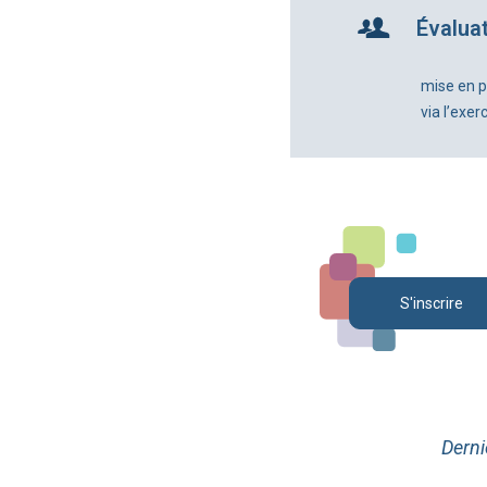
Évalua
mise en pr
via l’exer
S'inscrire
Derni