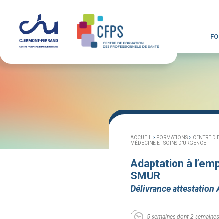
FO
ACCUEIL
>
FORMATIONS
>
CENTRE D'
MÉDECINE ET SOINS D’URGENCE
Adaptation à l’em
SMUR
Délivrance attestation 
5 semaines dont 2 semaines