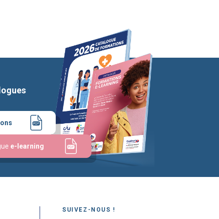
logues
ions
gue
e-learning
SUIVEZ-NOUS !