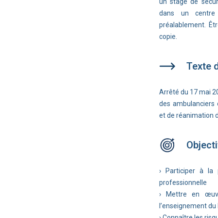
un stage de sécur
dans un centre
préalablement. Êtr
copie.
Texte 
Arrêté du 17 mai 20
des ambulanciers 
et de réanimation d
Objecti
› Participer à l
professionnelle
› Mettre en œuvr
l’enseignement du 
› Connaître les risq