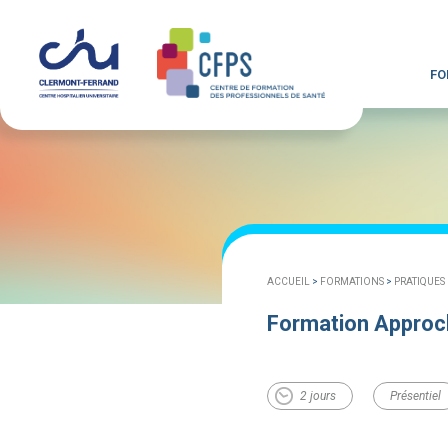
FO
ACCUEIL
>
FORMATIONS
>
PRATIQUES
Formation Approch
2 jours
Présentiel