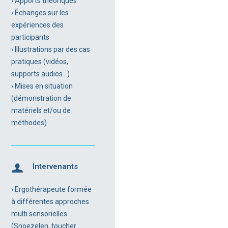
› Apports théoriques
› Échanges sur les
expériences des
participants
› Illustrations par des cas
pratiques (vidéos,
supports audios…)
› Mises en situation
(démonstration de
matériels et/ou de
méthodes)
Intervenants
› Ergothérapeute formée
à différentes approches
multi sensorielles
(Snoezelen, toucher