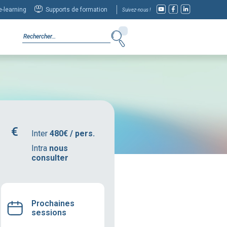
-learning
Supports de formation
Suivez-nous !
Inter
480€ / pers.
Intra
nous
consulter
Prochaines
sessions