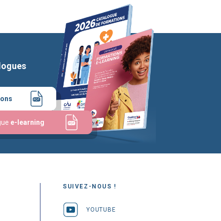
logues
ions
gue
e-learning
SUIVEZ-NOUS !
YOUTUBE