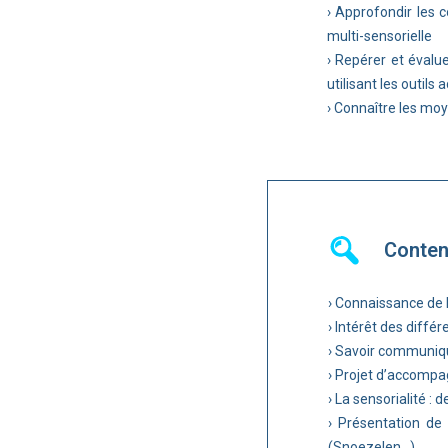
› Approfondir les 
multi-sensorielle
› Repérer et évalue
utilisant les outils
› Connaître les moy
Conte
› Connaissance de 
› Intérêt des diffé
› Savoir communiq
› Projet d’accomp
› La sensorialité : 
› Présentation de
(Snoezelen…)