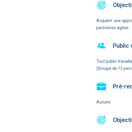
Objecti
Acquérir une app
personnes âgées.
Public
Tout public travaill
(Groupe de 12 pe
Pré-re
Aucuns
Objecti