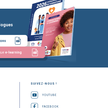
logues
ions
gue
e-learning
SUIVEZ-NOUS !
YOUTUBE
FACEBOOK