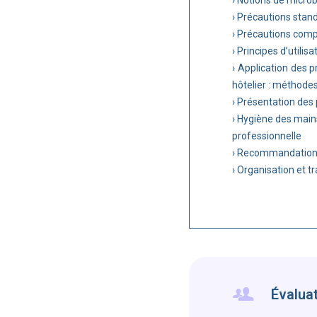
› Notions de microb
› Précautions stan
› Précautions com
› Principes d’utilis
› Application des p
hôtelier : méthode
› Présentation des
› Hygiène des main
professionnelle
› Recommandations 
› Organisation et tr
Évalua