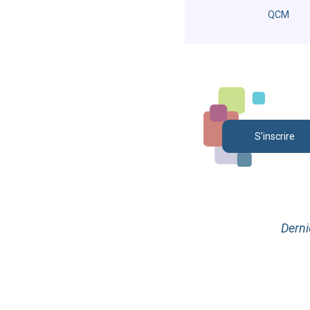
QCM
S'inscrire
Derni