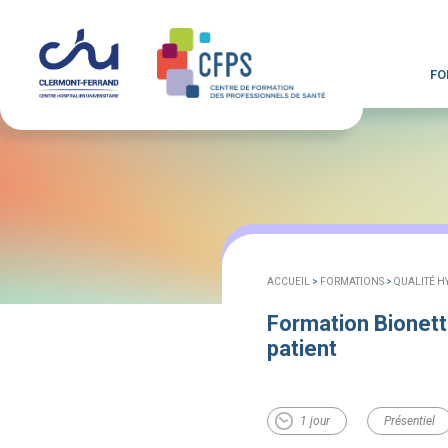
FO
ACCUEIL
>
FORMATIONS
>
QUALITÉ H
Formation Bionett
patient
1 jour
Présentiel