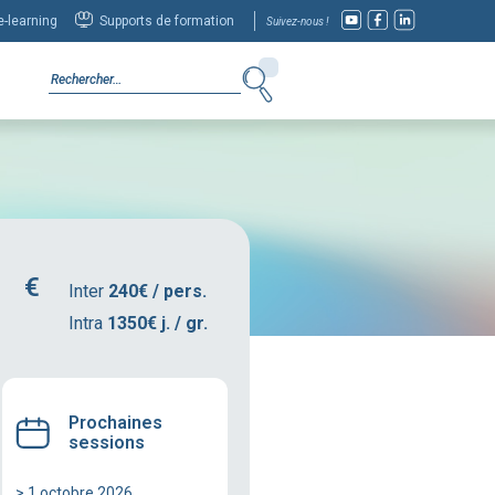
-learning
Supports de formation
Suivez-nous !
Inter
240€ / pers.
Intra
1350€ j. / gr.
Prochaines
sessions
> 1 octobre 2026