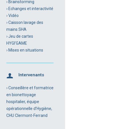
› Brainstorming
› Echanges et interactivité
› Vidéo
› Caisson lavage des
mains SHA
› Jeu de cartes
HYGI’GAME
› Mises en situations
Intervenants
› Conseillère et formatrice
en bionettoyage
hospitalier, équipe
opérationnelle d’Hygiène,
CHU Clermont-Ferrand