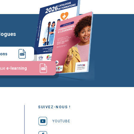
logues
ions
gue
e-learning
SUIVEZ-NOUS !
YOUTUBE