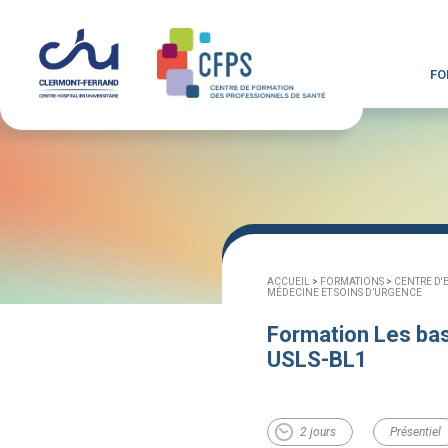
FO
ACCUEIL
>
FORMATIONS
>
CENTRE D'
MÉDECINE ET SOINS D’URGENCE
Formation Les bas
USLS-BL1
2 jours
Présentiel