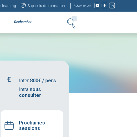
-learning
Supports de formation
Suivez-nous !
Inter
800€ / pers.
Intra
nous
consulter
Prochaines
sessions