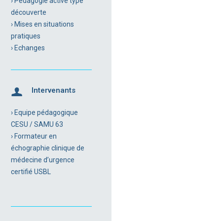
› Pédagogie active type
découverte
› Mises en situations
pratiques
› Echanges
Intervenants
› Equipe pédagogique
CESU / SAMU 63
› Formateur en
échographie clinique de
médecine d’urgence
certifié USBL