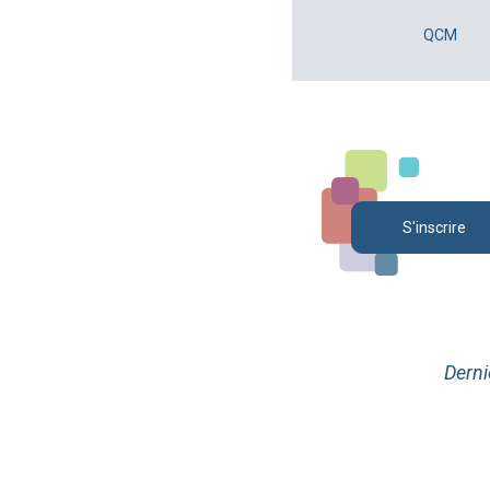
QCM
S'inscrire
Derni