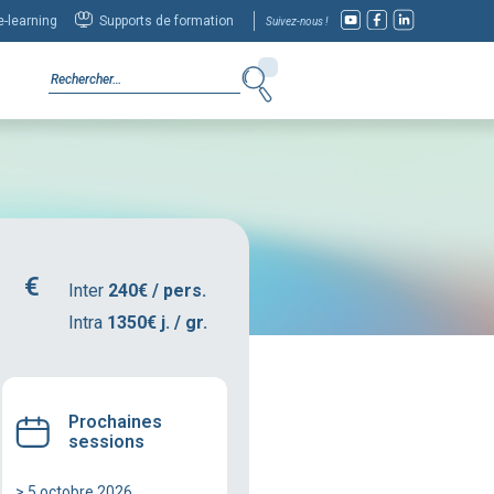
-learning
Supports de formation
Suivez-nous !
Inter
240€ / pers.
Intra
1350€ j. / gr.
Prochaines
sessions
> 5 octobre 2026