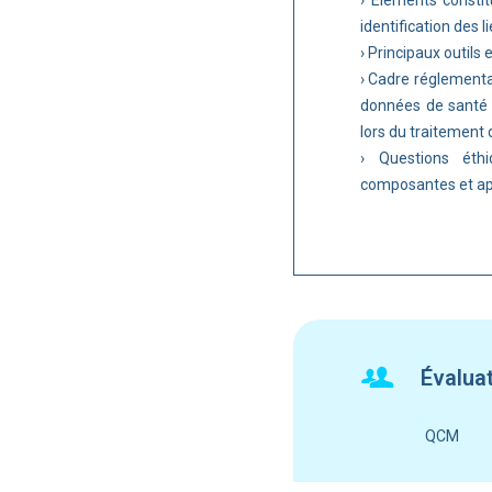
› Éléments constit
identification des 
› Principaux outils
› Cadre réglementa
données de santé :
lors du traitemen
› Questions éth
composantes et ap
Évalua
QCM