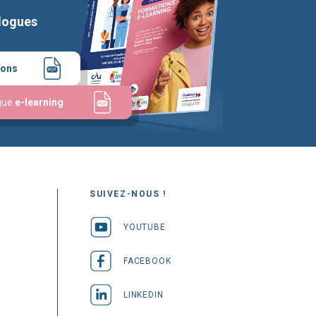
logues
ions
gue
e-learning
SUIVEZ-NOUS !
YOUTUBE
FACEBOOK
LINKEDIN