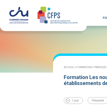
FO
ACCUEIL
>
FORMATIONS
>
PRATIQUES
Formation Les no
établissements d
1 jour
Présentiel