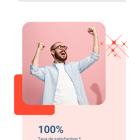
100%
Taux de satisfaction
*