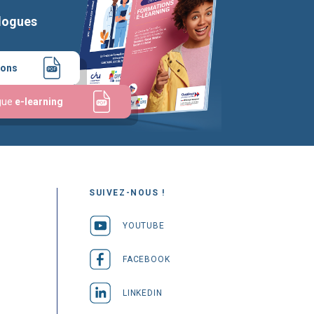
logues
ions
gue
e-learning
SUIVEZ-NOUS !
YOUTUBE
FACEBOOK
LINKEDIN