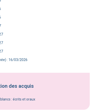
6
6
6
7
27
27
27
née) : 16/03/2026
tion des acquis
lancs : écrits et oraux