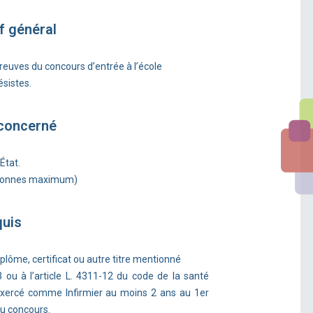
f général
reuves du concours d’entrée à l’école
ésistes.
 concerné
État.
rsonnes maximum)
quis
diplôme, certificat ou autre titre mentionné
-3 ou à l’article L. 4311-12 du code de la santé
 exercé comme Infirmier au moins 2 ans au 1er
du concours.