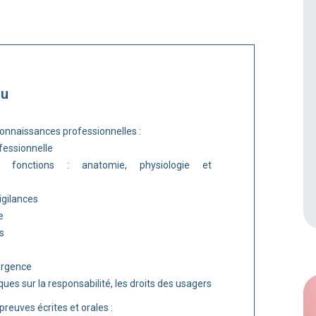
nu
connaissances professionnelles :
ofessionnelle
fonctions : anatomie, physiologie et
igilances
e
s
’urgence
ques sur la responsabilité, les droits des usagers
preuves écrites et orales :