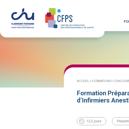
FO
ACCUEIL
>
FORMATIONS
>
CONCOURS 
Formation Prépara
d’Infirmiers Anes
12,5 jours
Présenti