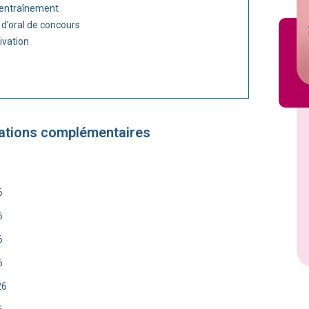
 entraînement
 d’oral de concours
ivation
ations complémentaires
6
6
6
6
26