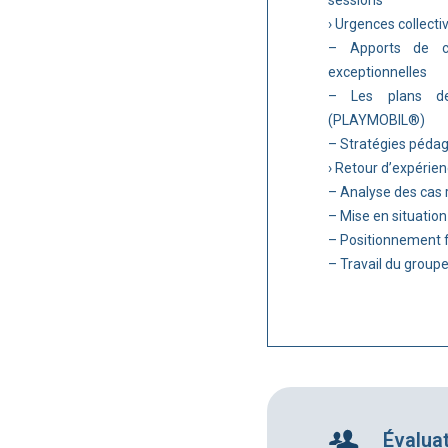
sessions
› Urgences collectiv
– Apports de con
exceptionnelles
– Les plans de
(PLAYMOBIL®)
– Stratégies péda
› Retour d’expérienc
– Analyse des cas 
– Mise en situatio
– Positionnement fa
– Travail du groupe
Évalua