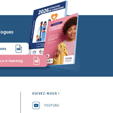
logues
ions
gue
e-learning
SUIVEZ-NOUS !
YOUTUBE