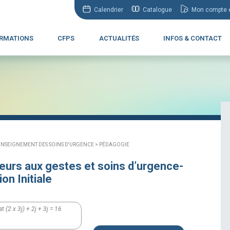
Calendrier
Catalogue
Mon compte e
RMATIONS
CFPS
ACTUALITÉS
INFOS & CONTACT
ENSEIGNEMENT DES SOINS D'URGENCE >
PÉDAGOGIE
urs aux gestes et soins d’urgence-
on Initiale
t (2 x 3j) + 2j + 3j = 16