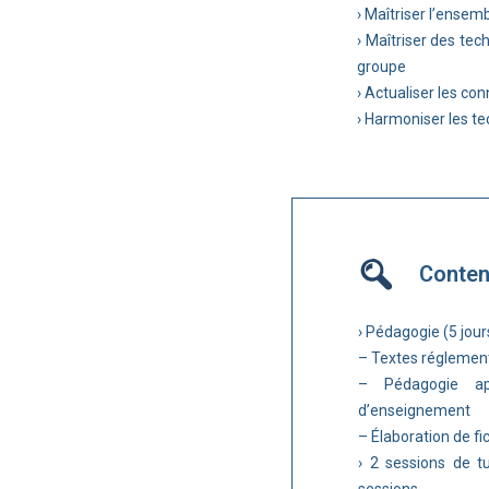
› Maîtriser l’ensem
› Maîtriser des tec
groupe
› Actualiser les co
› Harmoniser les t
Conte
› Pédagogie (5 jours
– Textes réglement
– Pédagogie app
d’enseignement
– Élaboration de f
› 2 sessions de tu