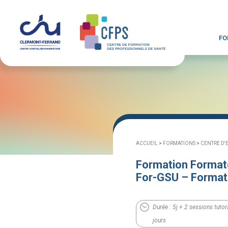
FO
ACCUEIL
>
FORMATIONS
>
CENTRE D'
Formation Formate
For-GSU – Formati
Durée : 5j + 2 sessions tutora
jours