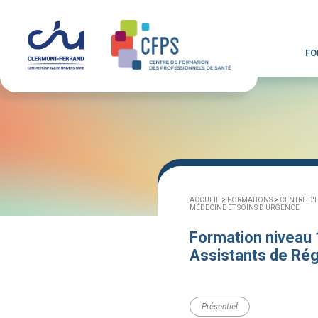
FO
ACCUEIL
>
FORMATIONS
>
CENTRE D'
MÉDECINE ET SOINS D’URGENCE
Formation niveau 1
Assistants de Rég
Présentiel