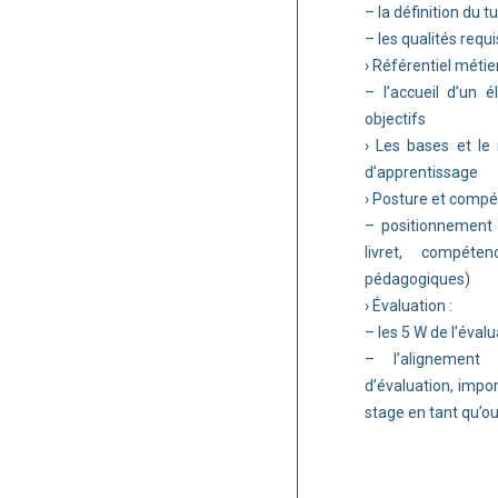
– la définition du t
– les qualités req
› Référentiel métier
– l’accueil d’un él
objectifs
› Les bases et le
d’apprentissage
› Posture et compé
– positionnement e
livret, compéten
pédagogiques)
› Évaluation :
– les 5 W de l’évalu
– l’alignement 
d’évaluation, import
stage en tant qu’ou