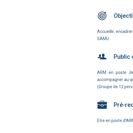
Objecti
Accueillir, encadre
SAMU.
Public
ARM en poste de
accompagner au quo
(Groupe de 12 pe
Pré-re
Etre en poste d’AR