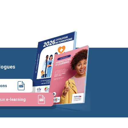
logues
ions
gue
e-learning