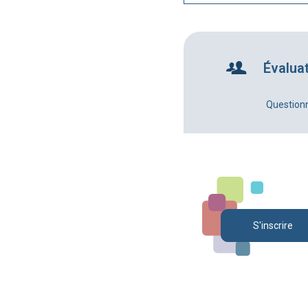
Évalua
Question
S'inscrire