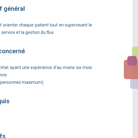
f général
 et orienter chaque patient tout en supervisant le
ervice et la gestion du flux.
 concerné
d’état ayant une expérience d’au moins six mois
nce.
5 personnes maximum)
quis
fs