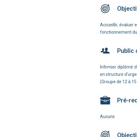
Objecti
Accueillir, évaluer
fonctionnement du s
Public
Infirmier diplômé 
en structure d’urge
(Groupe de 12 à 1
Pré-re
Aucuns
Objecti