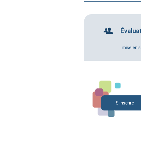
Évalua
mise en s
S'inscrire