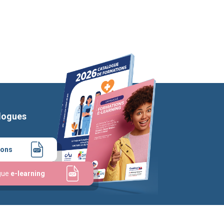
logues
ions
gue
e-learning