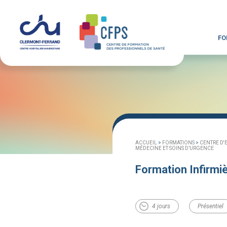
FO
ACCUEIL
>
FORMATIONS
>
CENTRE D'
MÉDECINE ET SOINS D’URGENCE
Formation Infirmiè
4 jours
Présentiel