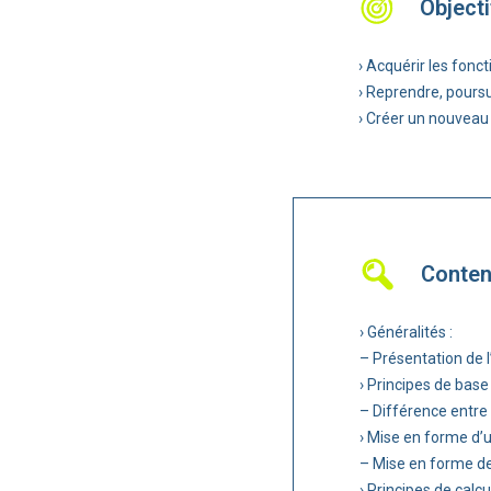
Objecti
› Acquérir les fonc
› Reprendre, pours
› Créer un nouveau
Conte
› Généralités :
– Présentation de l’
› Principes de base 
– Différence entre
› Mise en forme d’
– Mise en forme de
› Principes de calc