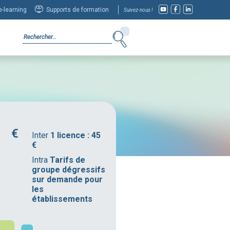
-learning
Supports de formation
Suivez-nous !
Inter
1 licence : 45
€
Intra
Tarifs de
groupe dégressifs
sur demande pour
les
établissements