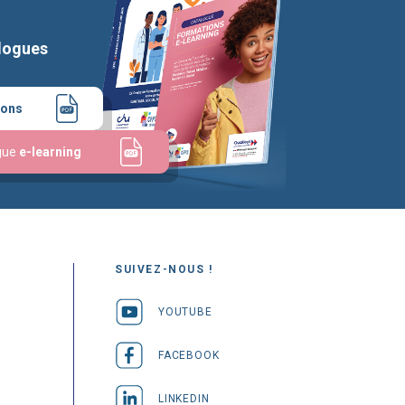
logues
ions
gue
e-learning
SUIVEZ-NOUS !
YOUTUBE
FACEBOOK
LINKEDIN