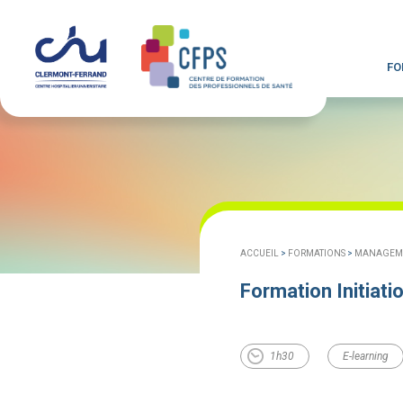
FO
ACCUEIL
>
FORMATIONS
>
MANAGEMEN
Formation Initiat
1h30
E-learning