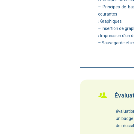
– Principes de bas
courantes
› Graphiques
– Insertion de gra
› Impression d’un
– Sauvegarde et i
Évalua
évaluatio
un badge 
de réuss