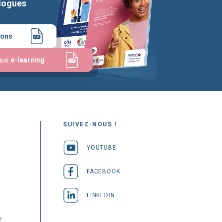
logues
ions
gue
e-learning
SUIVEZ-NOUS !
YOUTUBE
FACEBOOK
LINKEDIN
e