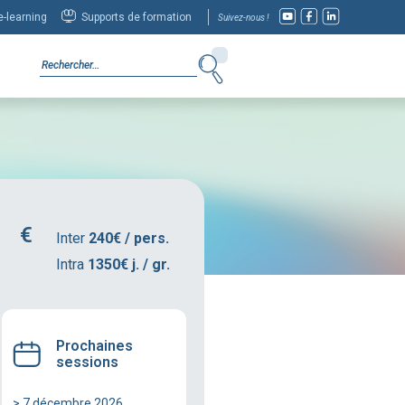
-learning
Supports de formation
Suivez-nous !
Inter
240€ / pers.
Intra
1350€ j. / gr.
Prochaines
sessions
> 7 décembre 2026