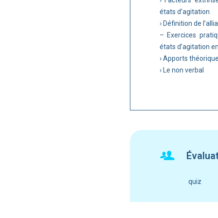
› Facteurs extrins
états d’agitation
› Définition de l’al
– Exercices prati
états d’agitation e
› Apports théorique
› Le non verbal
Évalua
quiz