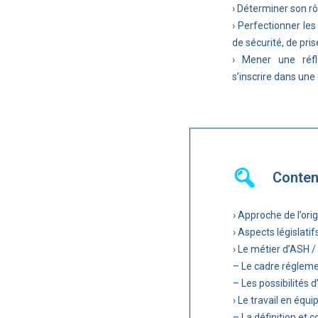
› Déterminer son rô
› Perfectionner les
de sécurité, de pri
› Mener une réfl
s’inscrire dans une
Conte
› Approche de l’ori
› Aspects législatif
› Le métier d’ASH /
– Le cadre régleme
– Les possibilités d
› Le travail en équip
– La définition et 