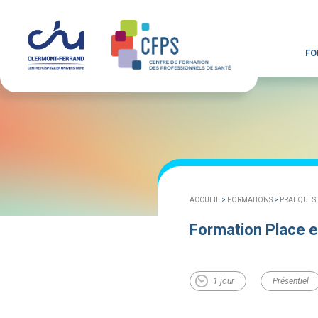
FO
ACCUEIL
>
FORMATIONS
>
PRATIQUES
Formation Place et
1 jour
Présentiel