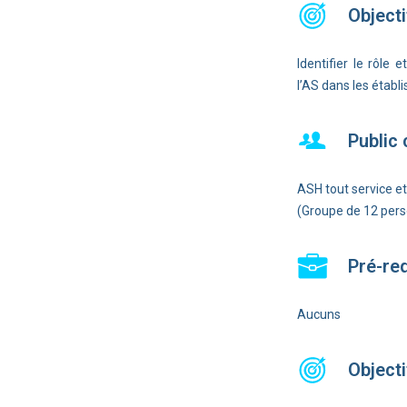
Objecti
Identifier le rôle 
l’AS dans les étab
Public
ASH tout service et
(Groupe de 12 pe
Pré-re
Aucuns
Objecti